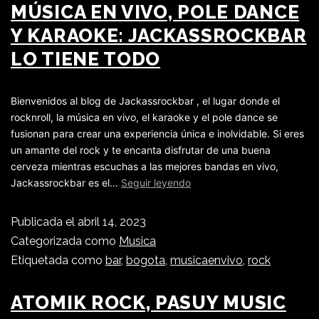
MÚSICA EN VIVO, POLE DANCE
Y KARAOKE: JACKASSROCKBAR
LO TIENE TODO
Bienvenidos al blog de Jackassrockbar , el lugar donde el
rocknroll, la música en vivo, el karaoke y el pole dance se
fusionan para crear una experiencia única e inolvidable. Si eres
un amante del rock y te encanta disfrutar de una buena
cerveza mientras escuchas a las mejores bandas en vivo,
Jackassrockbar es el…
Seguir leyendo
Publicada el
abril 14, 2023
Categorizada como
Musica
Etiquetada como
bar
,
bogota
,
musicaenvivo
,
rock
ATOMIK ROCK, PASUY MUSIC